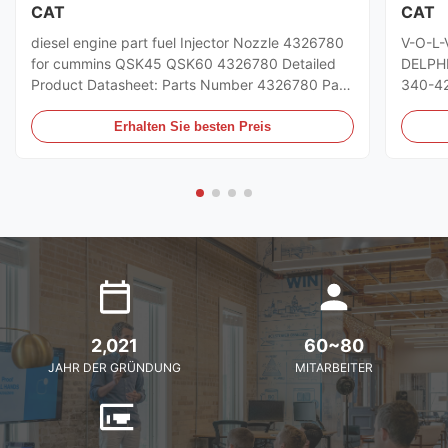
CAT
CAT
diesel engine part fuel Injector Nozzle 4326780
V-O-L-
for cummins QSK45 QSK60 4326780 Detailed
DELPHI
Product Datasheet: Parts Number 4326780 Part
340-42
Name 4326780 Payment L/C , T/T Packing
Number
Original / Netural Why Choose Us: 1. Quality is
origin
Erhalten Sie besten Preis
culture - professional trading experience help
Paymen
you solve any problem . 2. Time ...
advise 
2,021
60~80
JAHR DER GRÜNDUNG
MITARBEITER