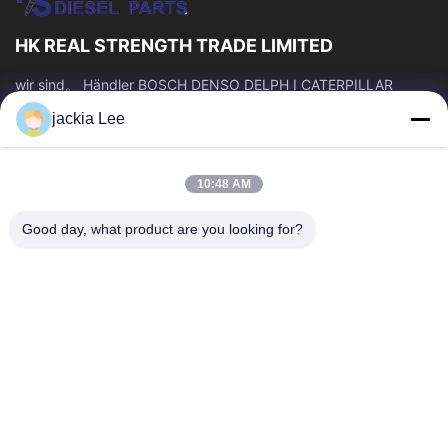
HK REAL STRENGTH TRADE LIMITED
wir sind。 Händler BOSCH DENSO DELPH I CATERPILLAR
VOLVO CUMMINS TOYOTA ISUZU Company whatsapp Zahl:
jackia Lee
0086 159 2067 9523.
Schnelllinks
10:48 AM
Zu Hause
Produkte
Über Uns
Werksbesichtigung
Good day, what product are you looking for?
Qualitätskontrolle
Kontakt Mit Uns
Bitte Um Ein Angebot
Neuigkeiten
Rechtssachen
Kontakt Mit Uns
86-134-3456-6685
86-159-2067-9523
2181986030@qq.com