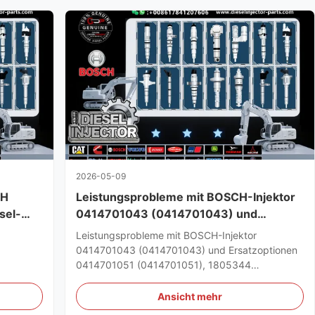
2026-05-09
CH
Leistungsprobleme mit BOSCH-Injektor
sel-
0414701043 (0414701043) und
Ersatzoptionen 0414701051
Leistungsprobleme mit BOSCH-Injektor
79),
(0414701051), 1805344 (1805344)
0414701043 (0414701043) und Ersatzoptionen
0414701051 (0414701051), 1805344
40580
(1805344) Flottenbetreiber und Dieseltechniker
melden zunehmend Bedenken hinsichtlich der
Ansicht mehr
 haben
Zuverlässigkeit des BOSCH-