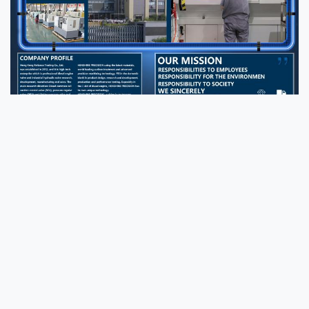
Photo
Unser Team besteht aus erfahrenen
Beschaffungsspezialisten, technischen Inspektoren,
Video Call
internationalen Vertriebsberatern und
Kundendienstingenieuren, die mit den Anforderungen des
Audio Call
globalen Dieselmotoren-Aftermarkets bestens vertraut
sind. Über drei Jahrzehnte hinweg haben wir durch
langfristige strategische Zusammenarbeit mit
erstklassigen Fabriken in der Branche eine stabile,
ausgereifte und absolut zuverlässige Lieferkette
aufgebaut, die eine stabile Lagerversorgung, strenge