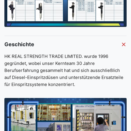
jackia Lee
Geschichte
5:39 AM
HK REAL STRENGTH TRADE LIMITED. wurde 1996
gegründet, wobei unser Kernteam 30 Jahre
Good day, what product are you looking for?
Berufserfahrung gesammelt hat und sich ausschließlich
auf Diesel-Einspritzdüsen und unterstützende Ersatzteile
für Einspritzsysteme konzentriert.