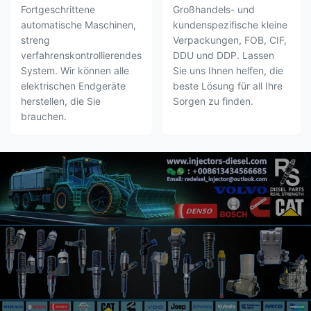
Fortgeschrittene
Großhandels- und
automatische Maschinen,
kundenspezifische kleine
streng
Verpackungen, FOB, CIF,
verfahrenskontrollierendes
DDU und DDP. Lassen
System. Wir können alle
Sie uns Ihnen helfen, die
elektrischen Endgeräte
beste Lösung für all Ihre
herstellen, die Sie
Sorgen zu finden.
brauchen.