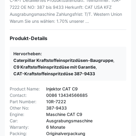
C-A-T Detailliertes Produktdatenblatt: Teilnummer: 10R-
7222 OE NO: 387 bis 9433 Herkunft: CAT USA KFZ
Ausgrabungsmaschine Zahlungsfrist: T/T. Western Union
Warum Sie uns wählen: 1.70% unserer ...
Produkt-Details
Hervorheben:
Caterpillar Kraftstoffeinspritzdüsen-Baugruppe
,
C9 Kraftstoffeinspritzdüse mit Garantie
,
CAT-Kraftstoffeinspritzdüse 387-9433
Product Name:
Injektor CAT C9
Contact:
0086 13434566685
Part Number:
10R-7222
Other No:
387-9433
Engine:
Maschine CAT C9
Car:
Ausgrabungsmaschine
Warranty:
6 Monate
Packing:
Originalverpackung