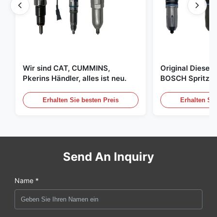
Wir sind CAT, CUMMINS,
Original Diese
Pkerins Händler, alles ist neu.
BOSCH Spritzer, 
den Vereinigten
Erhalten Sie besten Preis
Erhalten Sie
Send An Inquiry
Name *