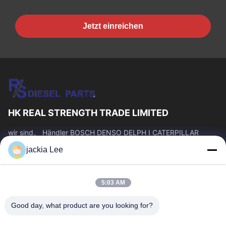
Jetzt einreichen
HK REAL STRENGTH TRADE LIMITED
wir sind。 Händler BOSCH DENSO DELPH I CATERPILLAR
VOLVO CUMMINS TOYOTA ISUZU Company whatsapp Zahl:
jackia Lee
0086 159 2067 9523.
Schnelllinks
5:03 AM
Zu Hause
Produkte
Über Uns
Werksbesichtigung
Good day, what product are you looking for?
Qualitätskontrolle
Kontakt Mit Uns