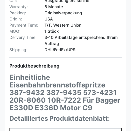
Car:
Ausgrabungsmaschine
Warranty:
6 Monate
Packing:
Originalverpackung
Origin:
USA
Payment Term:
T/T. Western Union
MOQ:
1 Stück
Delivery Time:
3-10 Arbeitstage entsprechend Ihrem
Auftrag
Shipping:
DHL/FedEx/UPS
Produktbeschreibung
Einheitliche
Eisenbahnbrennstoffspritze
387-9432 387-9435 573-4231
20R-8060 10R-7222 Für Bagger
E330D E336D Motor C9
Detailliertes Produktdatenblatt: