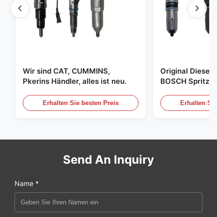
Wir sind CAT, CUMMINS,
Original Diese
Pkerins Händler, alles ist neu.
BOSCH Spritzer, 
den Vereinigten
Erhalten Sie besten Preis
Erhalten Sie
Send An Inquiry
Name *