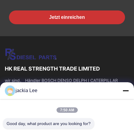
Jetzt einreichen
HK REAL STRENGTH TRADE LIMITED
wir sind。 Händler BOSCH DENSO DELPH I CATERPILLAR
VOLVO CUMMINS TOYOTA ISUZU Company whatsapp Zahl:
jackia Lee
0086 159 2067 9523.
Schnelllinks
7:50 AM
Zu Hause
Produkte
Über Uns
Werksbesichtigung
Good day, what product are you looking for?
Qualitätskontrolle
Kontakt Mit Uns