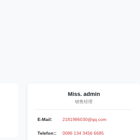
Miss. admin
销售经理
E-Mail:
2181986030@qq.com
Telefon::
0086 134 3456 6685