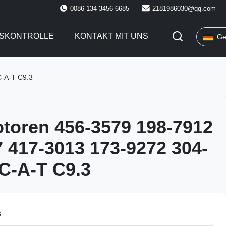
0086 134 3456 6685
2181986030@qq.com
TSKONTROLLE
KONTAKT MIT UNS
Ge
C-A-T C9.3
toren 456-3579 198-7912
 417-3013 173-9272 304-
 C-A-T C9.3
s