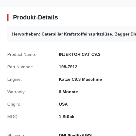
Produkt-Details
Hervorheben:
Caterpillar Kraftstoffeinspritzdüse
,
Bagger Die
Product Name:
INJEKTOR CAT C9.3
Part Number:
198-7912
Engine:
Katze C9.3 Maschine
Warranty:
6 Monate
Origin:
USA
MOQ:
1 Stück
Shipping:
DHL/FedEx/UPS