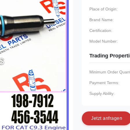
Place of Origin:
Brand Name:
Certification:
Model Number:
Trading Propert
Minimum Order Quanti
Payment Terms:
Supply Ability:
J
e
t
z
t
a
n
f
r
a
g
e
n