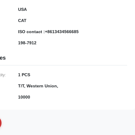
USA
CAT
ISO contact :+8613434566685
198-7912
ies
ty:
1 PCS
T/T, Western Union,
10000