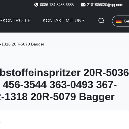
0086 134 3456 6685
2181986030@qq.com
TSKONTROLLE
KONTAKT MIT UNS
Ge
0R-1318 20R-5079 Bagger
ibstoffeinspritzer 20R-5036
 456-3544 363-0493 367-
-1318 20R-5079 Bagger
s