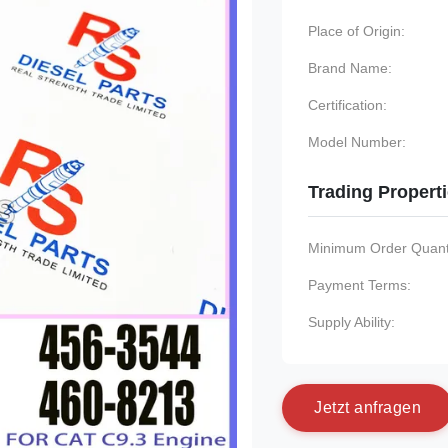
Place of Origin:
Brand Name:
Certification:
Model Number:
Trading Propert
Minimum Order Quanti
Payment Terms:
Supply Ability:
J
e
t
z
t
a
n
f
r
a
g
e
n