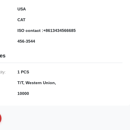
USA
CAT
ISO contact :+8613434566685
456-3544
ies
ty:
1 PCS
T/T, Western Union,
10000