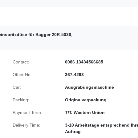
einspritzdüse für Bagger 20R-5036
,
Contact:
0086 13434566685
Other No:
367-4293
Car:
Ausgrabungsmaschine
Packing:
Originalverpackung
Payment Term:
T/T. Western Union
Delivery Time:
3-10 Arbeitstage entsprechend Ih
Auftrag