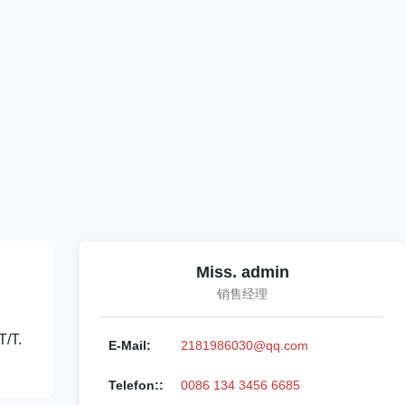
Miss. admin
销售经理
T/T.
E-Mail:
2181986030@qq.com
Telefon::
0086 134 3456 6685