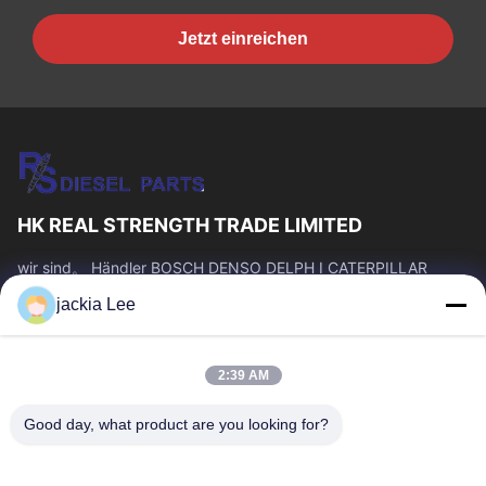
Jetzt einreichen
HK REAL STRENGTH TRADE LIMITED
wir sind。 Händler BOSCH DENSO DELPH I CATERPILLAR
VOLVO CUMMINS TOYOTA ISUZU Company whatsapp Zahl:
jackia Lee
0086 159 2067 9523.
Schnelllinks
2:39 AM
Zu Hause
Produkte
Über Uns
Werksbesichtigung
Good day, what product are you looking for?
Qualitätskontrolle
Kontakt Mit Uns
Bitte Um Ein Angebot
Neuigkeiten