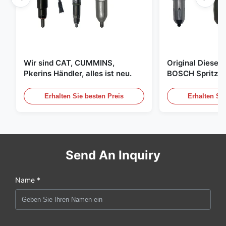
Wir sind CAT, CUMMINS,
Original Diese
Pkerins Händler, alles ist neu.
BOSCH Spritzer, 
den Vereinigten
Erhalten Sie besten Preis
Erhalten Sie
Send An Inquiry
Name *