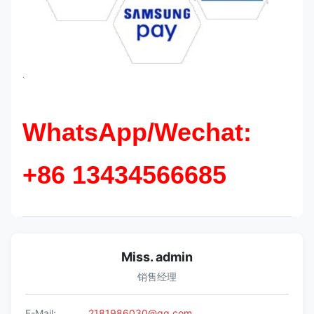
`
WhatsApp/Wechat:
+86 13434566685
Miss. admin
销售经理
E-Mail:
2181986030@qq.com