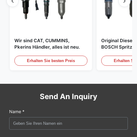
Wir sind CAT, CUMMINS,
Original Diese
Pkerins Händler, alles ist neu.
BOSCH Spritzer, 
den Vereinigten
Erhalten Sie besten Preis
Erhalten Sie
Send An Inquiry
Name *