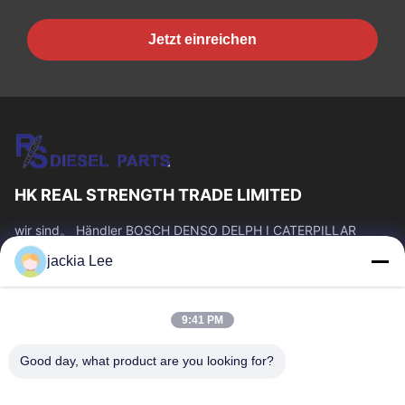
Jetzt einreichen
HK REAL STRENGTH TRADE LIMITED
wir sind。 Händler BOSCH DENSO DELPH I CATERPILLAR
VOLVO CUMMINS TOYOTA ISUZU Company whatsapp Zahl:
jackia Lee
0086 159 2067 9523.
Schnelllinks
9:41 PM
Zu Hause
Produkte
Über Uns
Werksbesichtigung
Good day, what product are you looking for?
Qualitätskontrolle
Kontakt Mit Uns