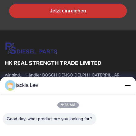
Jetzt einreichen
HK REAL STRENGTH TRADE LIMITED
wir sind。 Händler BOSCH DENSO DELPH I CATERPILLAR
VOLVO CUMMINS TOYOTA ISUZU Company whatsapp Zahl:
jackia Lee
0086 159 2067 9523.
Schnelllinks
9:36 AM
Zu Hause
Produkte
Über Uns
Werksbesichtigung
Good day, what product are you looking for?
Qualitätskontrolle
Kontakt Mit Uns
Bitte Um Ein Angebot
Neuigkeiten