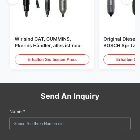
Wir sind CAT, CUMMINS,
Original Diese
Pkerins Händler, alles ist neu.
BOSCH Spritzer, 
den Vereinigten
Erhalten Sie besten Preis
Erhalten Sie
Send An Inquiry
Name *