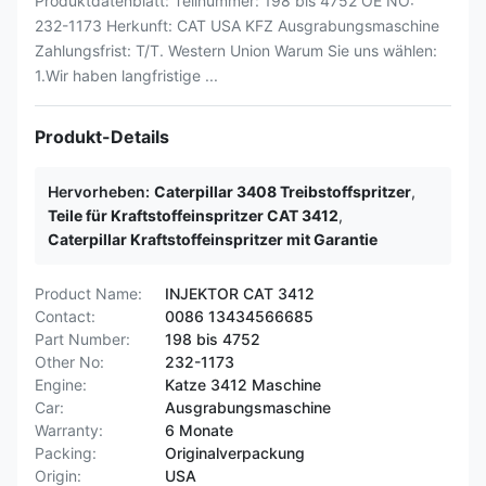
Produktdatenblatt: Teilnummer: 198 bis 4752 OE NO:
232-1173 Herkunft: CAT USA KFZ Ausgrabungsmaschine
Zahlungsfrist: T/T. Western Union Warum Sie uns wählen:
1.Wir haben langfristige ...
Produkt-Details
Hervorheben:
Caterpillar 3408 Treibstoffspritzer
,
Teile für Kraftstoffeinspritzer CAT 3412
,
Caterpillar Kraftstoffeinspritzer mit Garantie
Product Name:
INJEKTOR CAT 3412
Contact:
0086 13434566685
Part Number:
198 bis 4752
Other No:
232-1173
Engine:
Katze 3412 Maschine
Car:
Ausgrabungsmaschine
Warranty:
6 Monate
Packing:
Originalverpackung
Origin:
USA