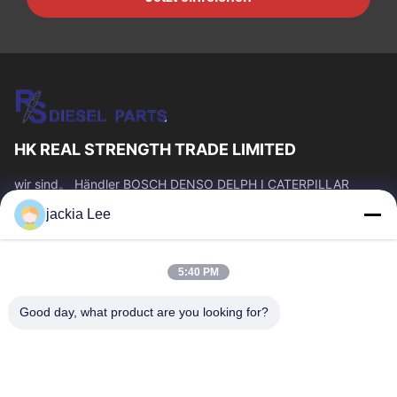
HK REAL STRENGTH TRADE LIMITED
wir sind。 Händler BOSCH DENSO DELPH I CATERPILLAR
VOLVO CUMMINS TOYOTA ISUZU Company whatsapp Zahl:
jackia Lee
0086 159 2067 9523.
Schnelllinks
5:40 PM
Zu Hause
Produkte
Über Uns
Werksbesichtigung
Good day, what product are you looking for?
Qualitätskontrolle
Kontakt Mit Uns
Bitte Um Ein Angebot
Neuigkeiten
Rechtssachen