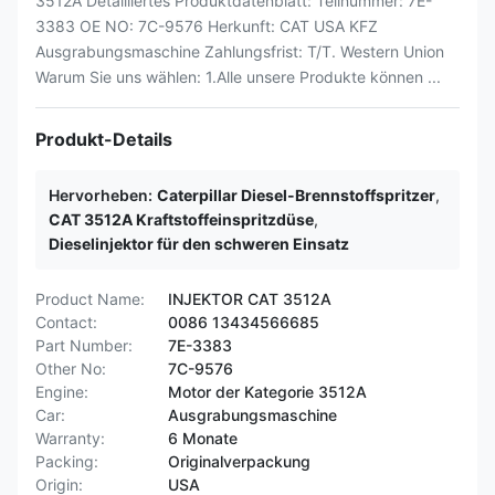
3512A Detailliertes Produktdatenblatt: Teilnummer: 7E-
3383 OE NO: 7C-9576 Herkunft: CAT USA KFZ
Ausgrabungsmaschine Zahlungsfrist: T/T. Western Union
Warum Sie uns wählen: 1.Alle unsere Produkte können ...
Produkt-Details
Hervorheben:
Caterpillar Diesel-Brennstoffspritzer
,
CAT 3512A Kraftstoffeinspritzdüse
,
Dieselinjektor für den schweren Einsatz
Product Name:
INJEKTOR CAT 3512A
Contact:
0086 13434566685
Part Number:
7E-3383
Other No:
7C-9576
Engine:
Motor der Kategorie 3512A
Car:
Ausgrabungsmaschine
Warranty:
6 Monate
Packing:
Originalverpackung
Origin:
USA