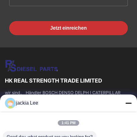
Jetzt einreichen
HK REAL STRENGTH TRADE LIMITED
wir sind。 Händler BOSCH DENSO DELPH I CATERPILLAR
VOLVO CUMMINS TOYOTA ISUZU Company whatsapp Zahl:
jackia Lee
0086 159 2067 9523.
Schnelllinks
1:41 PM
Zu Hause
Produkte
Über Uns
Werksbesichtigung
Good day, what product are you looking for?