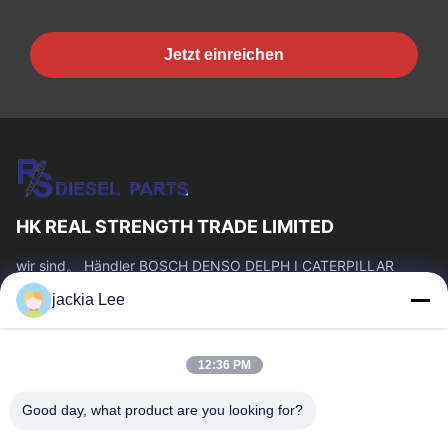
Jetzt einreichen
HK REAL STRENGTH TRADE LIMITED
wir sind。 Händler BOSCH DENSO DELPH I CATERPILLAR
VOLVO CUMMINS TOYOTA ISUZU Company whatsapp Zahl:
jackia Lee
0086 159 2067 9523.
Schnelllinks
12:36 PM
Zu Hause
Produkte
Über Uns
Werksbesichtigung
Good day, what product are you looking for?
Qualitätskontrolle
Kontakt Mit Uns