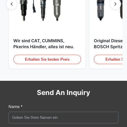
Wir sind CAT, CUMMINS,
Original Diese
Pkerins Händler, alles ist neu.
BOSCH Spritzer, 
den Vereinigten
Erhalten Sie besten Preis
Erhalten Sie
Send An Inquiry
Name *