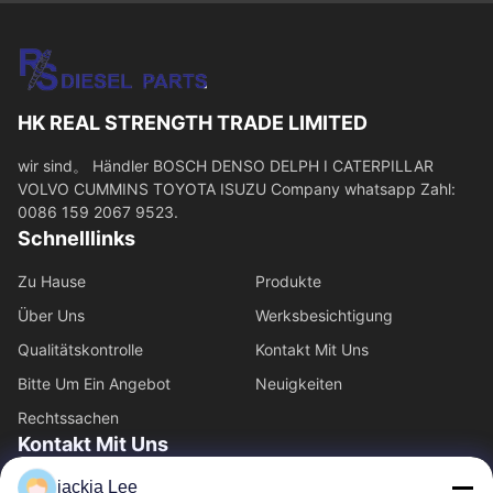
HK REAL STRENGTH TRADE LIMITED
wir sind。 Händler BOSCH DENSO DELPH I CATERPILLAR
VOLVO CUMMINS TOYOTA ISUZU Company whatsapp Zahl:
0086 159 2067 9523.
Schnelllinks
Zu Hause
Produkte
Über Uns
Werksbesichtigung
Qualitätskontrolle
Kontakt Mit Uns
Bitte Um Ein Angebot
Neuigkeiten
Rechtssachen
Kontakt Mit Uns
jackia Lee
86-134-3456-6685