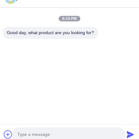
86-159-2067-9523
2181986030@qq.com
6:15 PM
Good day, what product are you looking for?
Urheberrecht © 2023-2026 HK REAL STRENGTH TRADE LIMITED. Alle
Rechte. - Ich bin reserviert.