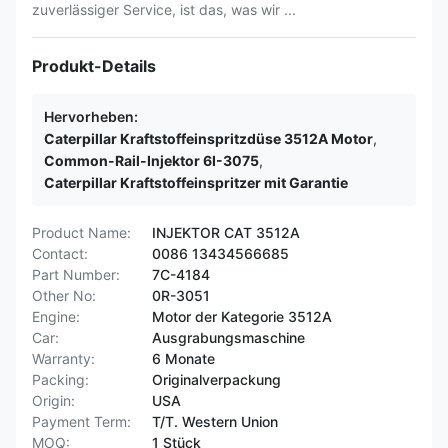
zuverlässiger Service, ist das, was wir ...
Produkt-Details
Hervorheben:
Caterpillar Kraftstoffeinspritzdüse 3512A Motor
,
Common-Rail-Injektor 6I-3075
,
Caterpillar Kraftstoffeinspritzer mit Garantie
Product Name:
INJEKTOR CAT 3512A
Contact:
0086 13434566685
Part Number:
7C-4184
Other No:
0R-3051
Engine:
Motor der Kategorie 3512A
Car:
Ausgrabungsmaschine
Warranty:
6 Monate
Packing:
Originalverpackung
Origin:
USA
Payment Term:
T/T. Western Union
MOQ:
1 Stück