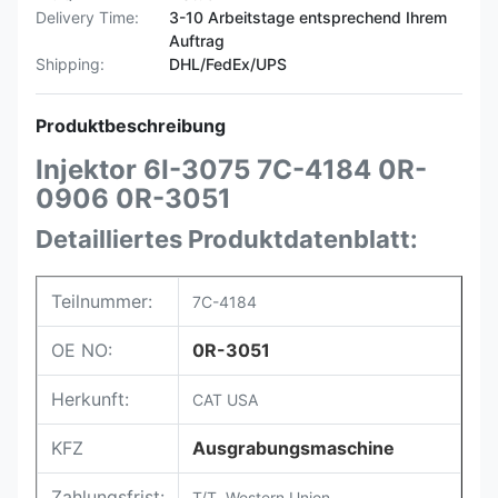
Delivery Time:
3-10 Arbeitstage entsprechend Ihrem
Auftrag
Shipping:
DHL/FedEx/UPS
Produktbeschreibung
Injektor 6I-3075 7C-4184 0R-
0906 0R-3051
Detailliertes Produktdatenblatt:
Teilnummer:
7C-4184
OE NO:
0R-3051
Herkunft:
CAT USA
KFZ
Ausgrabungsmaschine
Zahlungsfrist:
T/T. Western Union