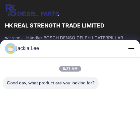
HK REAL STRENGTH TRADE LIMITED
wir sind。 Händler BOSCH DENSO DELPH I CATERPILLAR
VOLVO CUMMINS TOYOTA ISUZU Company whatsapp Zahl:
jackia Lee
0086 159 2067 9523.
Schnelllinks
6:27 AM
Zu Hause
Produkte
Über Uns
Werksbesichtigung
Good day, what product are you looking for?
Qualitätskontrolle
Kontakt Mit Uns
Bitte Um Ein Angebot
Neuigkeiten
Rechtssachen
Kontakt Mit Uns
86-134-3456-6685
86-159-2067-9523