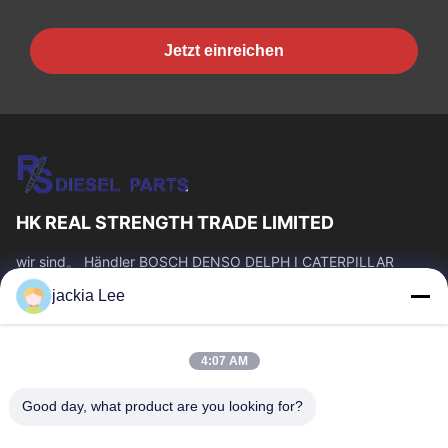
Jetzt einreichen
HK REAL STRENGTH TRADE LIMITED
wir sind。 Händler BOSCH DENSO DELPH I CATERPILLAR
VOLVO CUMMINS TOYOTA ISUZU Company whatsapp Zahl:
jackia Lee
0086 159 2067 9523.
Schnelllinks
4:07 AM
Zu Hause
Produkte
Über Uns
Werksbesichtigung
Good day, what product are you looking for?
Qualitätskontrolle
Kontakt Mit Uns