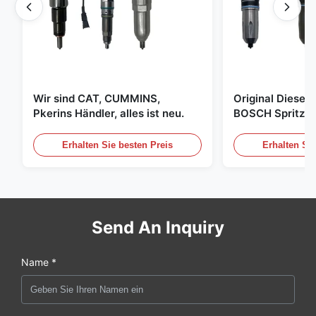
Wir sind CAT, CUMMINS,
Original Diese
Pkerins Händler, alles ist neu.
BOSCH Spritzer, 
den Vereinigten
Erhalten Sie besten Preis
Erhalten Sie
Send An Inquiry
Name *