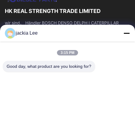
HK REAL STRENGTH TRADE LIMITED
wir sind。 Händler BOSCH DENSO DELPH I CATERPILLAR
VOLVO CUMMINS TOYOTA ISUZU Company whatsapp Zahl:
jackia Lee
0086 159 2067 9523.
Schnelllinks
3:15 PM
Zu Hause
Produkte
Über Uns
Werksbesichtigung
Good day, what product are you looking for?
Qualitätskontrolle
Kontakt Mit Uns
Bitte Um Ein Angebot
Neuigkeiten
Rechtssachen
Kontakt Mit Uns
86-134-3456-6685
86-159-2067-9523
2181986030@qq.com