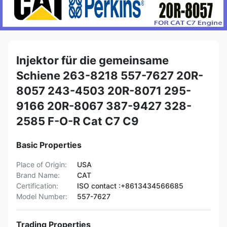
Injektor für die gemeinsame
Schiene 263-8218 557-7627 20R-
8057 243-4503 20R-8071 295-
9166 20R-8067 387-9427 328-
2585 F-O-R Cat C7 C9
Basic Properties
Place of Origin:
USA
Brand Name:
CAT
Certification:
ISO contact :+8613434566685
Model Number:
557-7627
Trading Properties