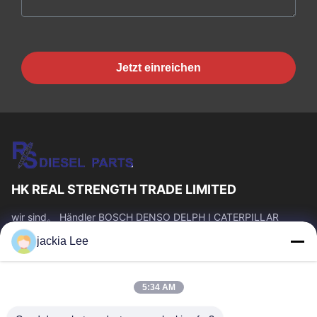
Jetzt einreichen
HK REAL STRENGTH TRADE LIMITED
wir sind。 Händler BOSCH DENSO DELPH I CATERPILLAR
VOLVO CUMMINS TOYOTA ISUZU Company whatsapp Zahl:
jackia Lee
0086 159 2067 9523.
Schnelllinks
5:34 AM
Zu Hause
Produkte
Über Uns
Werksbesichtigung