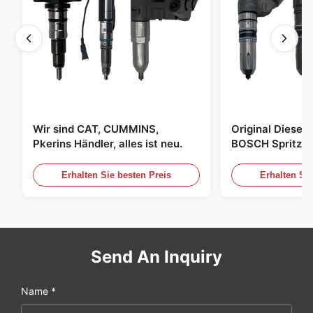
Wir sind CAT, CUMMINS,
Original Diese
Pkerins Händler, alles ist neu.
BOSCH Spritzer, 
den Vereinigten
Erhalten Sie besten Preis
Erhalten Sie
Send An Inquiry
Name *