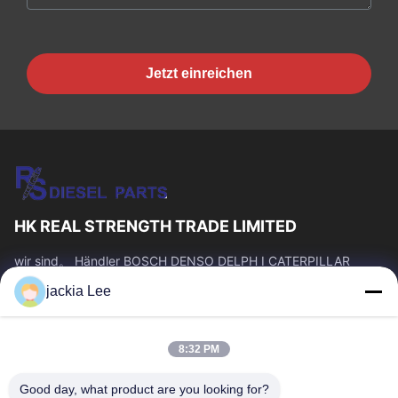
Jetzt einreichen
HK REAL STRENGTH TRADE LIMITED
wir sind。 Händler BOSCH DENSO DELPH I CATERPILLAR
VOLVO CUMMINS TOYOTA ISUZU Company whatsapp Zahl:
jackia Lee
0086 159 2067 9523.
Schnelllinks
8:32 PM
Zu Hause
Produkte
Über Uns
Werksbesichtigung
Good day, what product are you looking for?