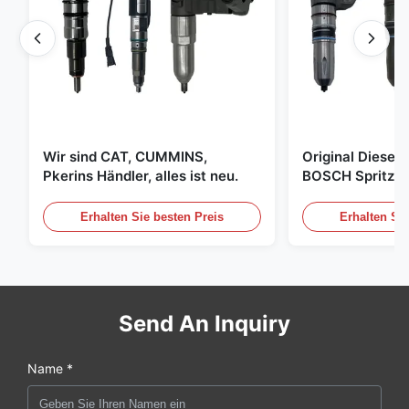
Wir sind CAT, CUMMINS,
Original Diese
Pkerins Händler, alles ist neu.
BOSCH Spritzer, 
den Vereinigten
Erhalten Sie besten Preis
Erhalten Sie
Send An Inquiry
Name *