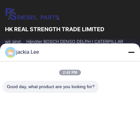
HK REAL STRENGTH TRADE LIMITED
wir sind。 Händler BOSCH DENSO DELPH I CATERPILLAR
VOLVO CUMMINS TOYOTA ISUZU Company whatsapp Zahl:
jackia Lee
0086 159 2067 9523.
Schnelllinks
2:42 PM
Zu Hause
Produkte
Über Uns
Werksbesichtigung
Good day, what product are you looking for?
Qualitätskontrolle
Kontakt Mit Uns
Bitte Um Ein Angebot
Neuigkeiten
Rechtssachen
Kontakt Mit Uns
86-134-3456-6685