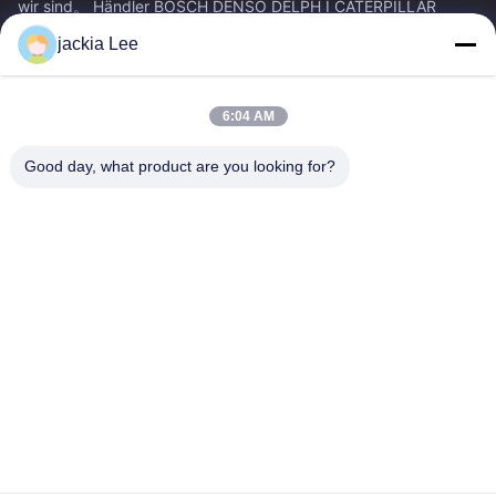
wir sind。 Händler BOSCH DENSO DELPH I CATERPILLAR
VOLVO CUMMINS TOYOTA ISUZU Company whatsapp Zahl:
jackia Lee
0086 159 2067 9523.
Schnelllinks
6:04 AM
Zu Hause
Produkte
Über Uns
Werksbesichtigung
Good day, what product are you looking for?
Qualitätskontrolle
Kontakt Mit Uns
Bitte Um Ein Angebot
Neuigkeiten
Rechtssachen
Kontakt Mit Uns
86-134-3456-6685
86-159-2067-9523
2181986030@qq.com
Urheberrecht © 2023-2026 HK REAL STRENGTH TRADE LIMITED. Alle