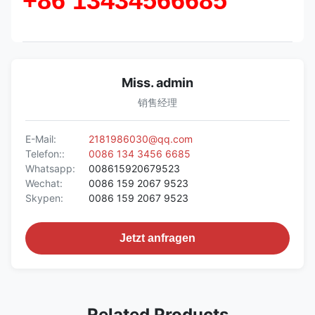
+86 13434566685
Miss. admin
销售经理
E-Mail:
2181986030@qq.com
Telefon::
0086 134 3456 6685
Whatsapp:
008615920679523
Wechat:
0086 159 2067 9523
Skypen:
0086 159 2067 9523
Jetzt anfragen
Related Products