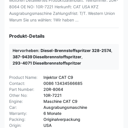
Motoren Detailliertes Produktdatenblatt: Teilnummer: 20R-
8064 OE NO: 10R-7221 Herkunft: CAT USA KFZ
Ausgrabungsmaschine Zahlungsfrist: T/T. Western Union
Warum Sie uns wählen: 1Wir haben ...
Produkt-Details
Hervorheben:
Diesel-Brennstoffspritzer 328-2574
,
387-9439 Dieselbrennstoffspritzer
,
293-4071 Dieselbrennstoffspritzer
Product Name:
Injektor CAT C9
Contact:
0086 13434566685
Part Number:
20R-8064
Other No:
10R-7221
Engine:
Maschine CAT C9
Car:
Ausgrabungsmaschine
Warranty:
6 Monate
Packing:
Originalverpackung
Origin:
USA