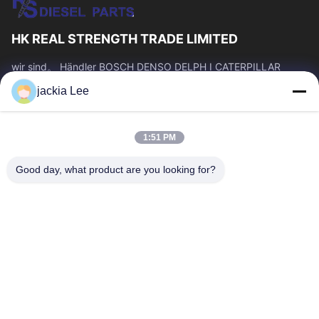
HK REAL STRENGTH TRADE LIMITED
wir sind。 Händler BOSCH DENSO DELPH I CATERPILLAR
VOLVO CUMMINS TOYOTA ISUZU Company whatsapp Zahl:
jackia Lee
0086 159 2067 9523.
Schnelllinks
1:51 PM
Zu Hause
Produkte
Über Uns
Werksbesichtigung
Good day, what product are you looking for?
Qualitätskontrolle
Kontakt Mit Uns
Bitte Um Ein Angebot
Neuigkeiten
Rechtssachen
Kontakt Mit Uns
86-134-3456-6685
86-159-2067-9523
2181986030@qq.com