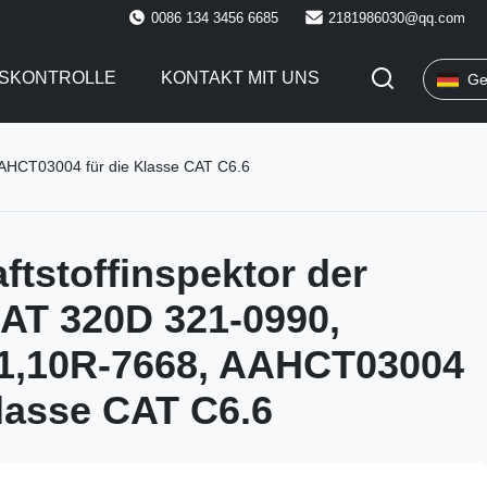
0086 134 3456 6685
2181986030@qq.com
TSKONTROLLE
KONTAKT MIT UNS
Ge
AAHCT03004 für die Klasse CAT C6.6
aftstoffinspektor der
AT 320D 321-0990,
1,10R-7668, AAHCT03004
Klasse CAT C6.6