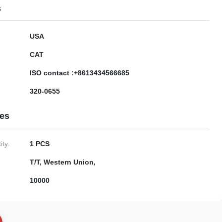
s
USA
CAT
ISO contact :+8613434566685
320-0655
ies
ty:
1 PCS
T/T, Western Union,
10000