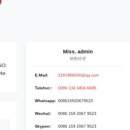
Miss. admin
销售经理
NO:
rke
E-Mail:
2181986030@qq.com
Telefon::
0086 134 3456 6685
Whatsapp:
008615920679523
Wechat:
0086 159 2067 9523
Skypen:
0086 159 2067 9523