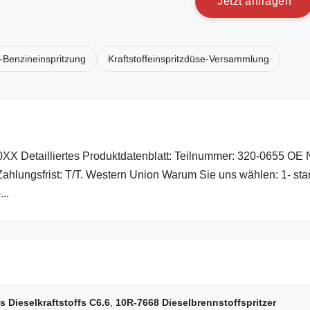
J
e
t
z
t
a
n
f
r
a
g
e
n
-Benzineinspritzung
Kraftstoffeinspritzdüse-Versammlung
0XX Detailliertes Produktdatenblatt: Teilnummer: 320-0655 OE 
ungsfrist: T/T. Western Union Warum Sie uns wählen: 1- sta
..
s Dieselkraftstoffs C6.6
,
10R-7668 Dieselbrennstoffspritzer