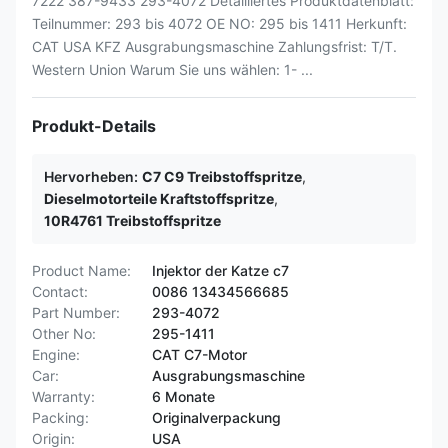
7222 387-9433 293-4072 Detailliertes Produktdatenblatt:
Teilnummer: 293 bis 4072 OE NO: 295 bis 1411 Herkunft:
CAT USA KFZ Ausgrabungsmaschine Zahlungsfrist: T/T.
Western Union Warum Sie uns wählen: 1- ...
Produkt-Details
Hervorheben:
C7 C9 Treibstoffspritze
,
Dieselmotorteile Kraftstoffspritze
,
10R4761 Treibstoffspritze
Product Name:
Injektor der Katze c7
Contact:
0086 13434566685
Part Number:
293-4072
Other No:
295-1411
Engine:
CAT C7-Motor
Car:
Ausgrabungsmaschine
Warranty:
6 Monate
Packing:
Originalverpackung
Origin:
USA