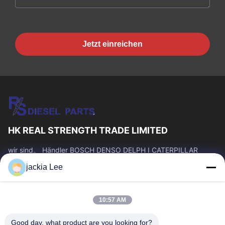
Jetzt einreichen
HK REAL STRENGTH TRADE LIMITED
wir sind。 Händler BOSCH DENSO DELPH I CATERPILLAR
VOLVO CUMMINS TOYOTA ISUZU Company whatsapp Zahl:
jackia Lee
0086 159 2067 9523.
Schnelllinks
10:57 AM
Zu Hause
Produkte
Über Uns
Werksbesichtigung
Good day, what product are you looking for?