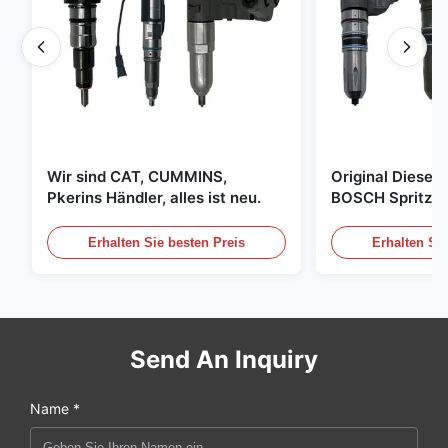
Wir sind CAT, CUMMINS,
Original Diese
Pkerins Händler, alles ist neu.
BOSCH Spritzer, 
den Vereinigten
Erhalten Sie besten Preis
Erhalten Sie
Send An Inquiry
Name *