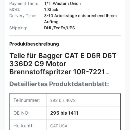
Payment Term:
T/T. Western Union
MOQ:
1 Stück
Delivery Time:
3-10 Arbeitstage entsprechend Ihrem
Auftrag
Shipping:
DHL/FedEx/UPS
Produktbeschreibung
Teile für Bagger CAT E D6R D6T
336D2 C9 Motor
Brennstoffspritzer 10R-7221
293-4071 20R-8063 10R-7222
Detailliertes Produktdatenblatt:
387-9433 293-4072
Teilnummer:
293 bis 4072
OE NO:
295 bis 1411
Herkunft:
CAT USA