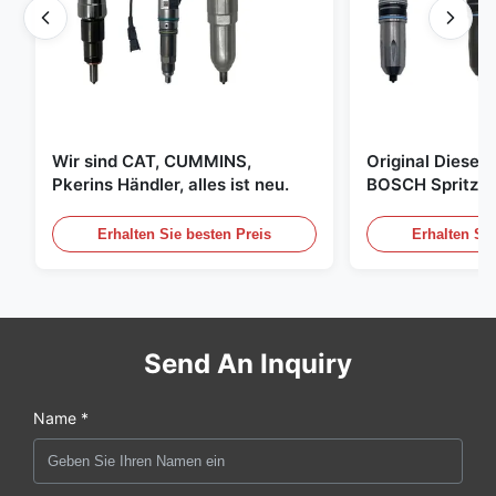
Wir sind CAT, CUMMINS,
Original Diese
Pkerins Händler, alles ist neu.
BOSCH Spritzer, 
den Vereinigten
Erhalten Sie besten Preis
Erhalten Sie
Send An Inquiry
Name *