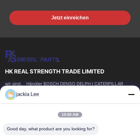
Jetzt einreichen
HK REAL STRENGTH TRADE LIMITED
wir sind。 Händler BOSCH DENSO DELPH I CATERPILLAR
VOLVO CUMMINS TOYOTA ISUZU Company whatsapp Zahl:
jackia Lee
0086 159 2067 9523.
Schnelllinks
10:00 AM
Zu Hause
Produkte
Über Uns
Werksbesichtigung
Good day, what product are you looking for?
Qualitätskontrolle
Kontakt Mit Uns