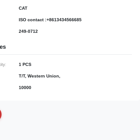
CAT
ISO contact :+8613434566685
249-0712
ies
ty:
1 PCS
T/T, Western Union,
10000