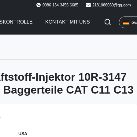
0086 134 3456 6685
2181986030@qq.com
TSKONTROLLE
KONTAKT MIT UNS
Ge
ftstoff-Injektor 10R-3147
 Baggerteile CAT C11 C13
s
USA