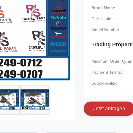
Brand Name:
Certification:
Model Number:
Trading Propert
Minimum Order Quanti
Payment Terms:
Supply Ability:
J
e
t
z
t
a
n
f
r
a
g
e
n