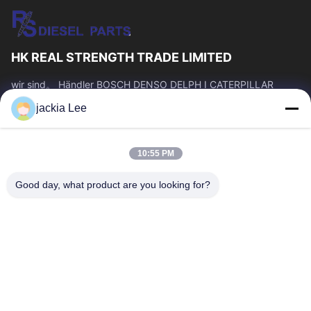
HK REAL STRENGTH TRADE LIMITED
wir sind。 Händler BOSCH DENSO DELPH I CATERPILLAR
VOLVO CUMMINS TOYOTA ISUZU Company whatsapp Zahl:
jackia Lee
0086 159 2067 9523.
Schnelllinks
10:55 PM
Zu Hause
Produkte
Über Uns
Werksbesichtigung
Good day, what product are you looking for?
Qualitätskontrolle
Kontakt Mit Uns
Bitte Um Ein Angebot
Neuigkeiten
Rechtssachen
Kontakt Mit Uns
86-134-3456-6685
86-159-2067-9523