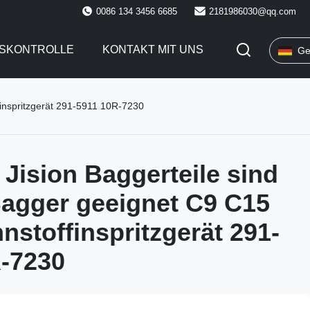
0086 134 3456 6685
2181986030@qq.com
TSKONTROLLE
KONTAKT MIT UNS
Ge
finspritzgerät 291-5911 10R-7230
 Jision Baggerteile sind
Bagger geeignet C9 C15
nstoffinspritzgerät 291-
-7230