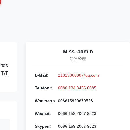
Miss. admin
销售经理
rtes
T/T.
E-Mail:
2181986030@qq.com
Telefon::
0086 134 3456 6685
Whatsapp:
008615920679523
Wechat:
0086 159 2067 9523
Skypen:
0086 159 2067 9523