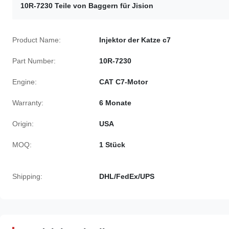
10R-7230 Teile von Baggern für Jision
Product Name:
Injektor der Katze c7
Part Number:
10R-7230
Engine:
CAT C7-Motor
Warranty:
6 Monate
Origin:
USA
MOQ:
1 Stück
Shipping:
DHL/FedEx/UPS