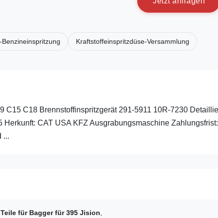
J
e
t
z
t
a
n
f
r
a
g
e
n
-Benzineinspritzung
Kraftstoffeinspritzdüse-Versammlung
9 C15 C18 Brennstoffinspritzgerät 291-5911 10R-7230 Detaillie
5 Herkunft: CAT USA KFZ Ausgrabungsmaschine Zahlungsfrist: 
...
,
Teile für Bagger für 395 Jision
,