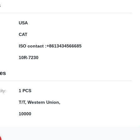
s
USA
CAT
ISO contact :+8613434566685
10R-7230
ies
ty:
1 PCS
T/T, Western Union,
10000