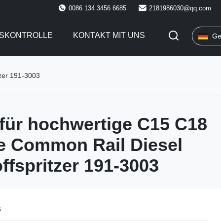
0086 134 3456 6685
2181986030@qq.com
TSKONTROLLE
KONTAKT MIT UNS
Ge
zer 191-3003
für hochwertige C15 C18
e Common Rail Diesel
ffspritzer 191-3003
s