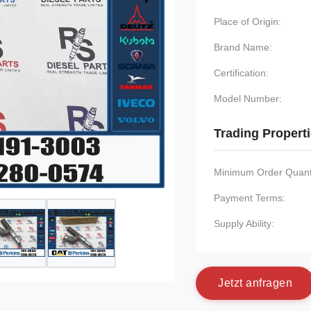
Place of Origin:
Brand Name:
Certification:
Model Number:
Trading Propert
Minimum Order Quanti
Payment Terms:
Supply Ability:
J
e
t
z
t
a
n
f
r
a
g
e
n