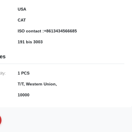
USA
CAT
ISO contact :+8613434566685
191 bis 3003
ies
ty:
1 PCS
T/T, Western Union,
10000