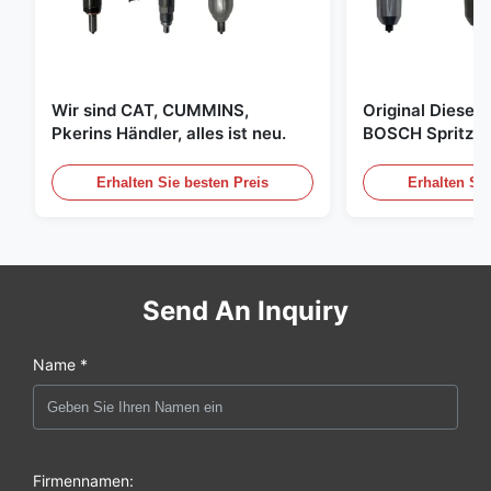
Wir sind CAT, CUMMINS,
Original Diese
Pkerins Händler, alles ist neu.
BOSCH Spritzer, 
den Vereinigten
Erhalten Sie besten Preis
Erhalten Sie
Send An Inquiry
Name *
Firmennamen: