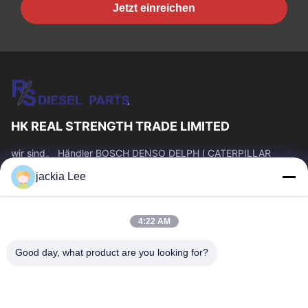
Jetzt einreichen
HK REAL STRENGTH TRADE LIMITED
wir sind。 Händler BOSCH DENSO DELPH I CATERPILLAR
VOLVO CUMMINS TOYOTA ISUZU Company whatsapp Zahl:
jackia Lee
0086 159 2067 9523.
Schnelllinks
4:22 AM
Zu Hause
Produkte
Über Uns
Werksbesichtigung
Good day, what product are you looking for?
Qualitätskontrolle
Kontakt Mit Uns
Bitte Um Ein Angebot
Neuigkeiten